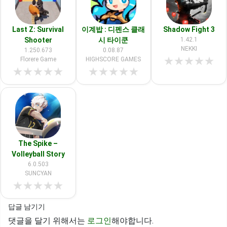
Last Z: Survival
이계밥 : 디펜스 클래
Shadow Fight 3
Shooter
시 타이쿤
1.42.1
NEKKI
1.250.673
0.08.87
★
★
★
★
★
Florere Game
HIGHSCORE GAMES
★
★
★
★
★
★
★
★
★
★
The Spike –
Volleyball Story
6.0.503
SUNCYAN
★
★
★
★
★
답글 남기기
댓글을 달기 위해서는
로그인
해야합니다.