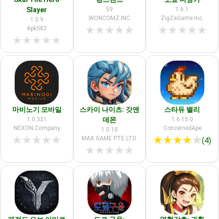
Slayer
59
1.6.1
WONCOMZ.INC
ZigZaGame Inc.
1.0.9
★
★
★
★
★
★
★
★
★
★
ApkS82
★
★
★
★
★
마비노기 모바일
스카이 나이츠: 갓앤
스타듀 밸리
1.0.321
데몬
1.6.15.0
NEXON Company
ConcernedApe
1.0.10
★
★
★
★
★
★
★
★
★
★
MAX GAME PTE.LTD.
(4)
★
★
★
★
★