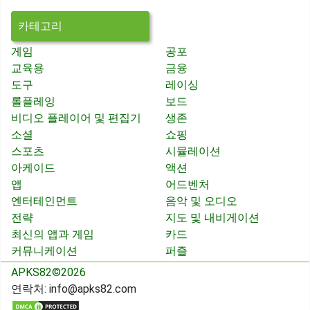
카테고리
게임
공포
교육용
금융
도구
레이싱
롤플레잉
보드
비디오 플레이어 및 편집기
생존
소셜
쇼핑
스포츠
시뮬레이션
아케이드
액션
앱
어드벤처
엔터테인먼트
음악 및 오디오
전략
지도 및 내비게이션
최신의 앱과 게임
카드
커뮤니케이션
퍼즐
APKS82©2026
연락처:
info@apks82.com