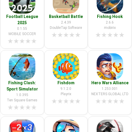
Football League
Basketball Battle
Fishing Hook
2025
2.4.39
2.6.6
DoubleTap Software
mobirix
0.1.55
★
★
★
★
★
★
★
★
★
★
MOBILE SOCCER
★
★
★
★
★
Fishing Clash:
Fishdom
Hero Wars Alliance
Sport Simulator
9.1.2.0
1.253.001
Playrix
NEXTERS GLOBAL LTD
1.0.395
★
★
★
★
★
★
★
★
★
★
Ten Square Games
★
★
★
★
★