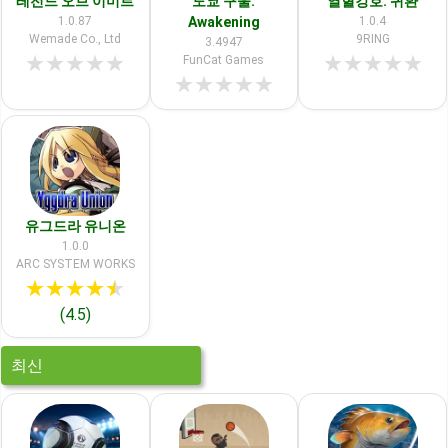
레전드 오브 이미르
도쿄 구울:
열혈강호: 귀환
1.0.87
Awakening
1.0.4
Wemade Co., Ltd
9RING
3.4947
★
★
★
★
★
★
★
★
★
★
FunCat Games
★
★
★
★
★
유그드라 유니온
1.0.0
ARC SYSTEM WORKS
★
★
★
★
★
(4.5)
최신